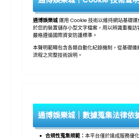
通博娛樂城
運用 Cookie 技術以維持網站基
於您的裝置儲存小型文字檔案，用以辨識重複訪
嚴格遵循國際資安防護標準。
本聲明範疇包含各類自動化紀錄機制，從基礎連線 
流程之完整技術說明。
通博娛樂城｜數據蒐集法律依
合規性蒐集規範：
本平台僅於達成服務優