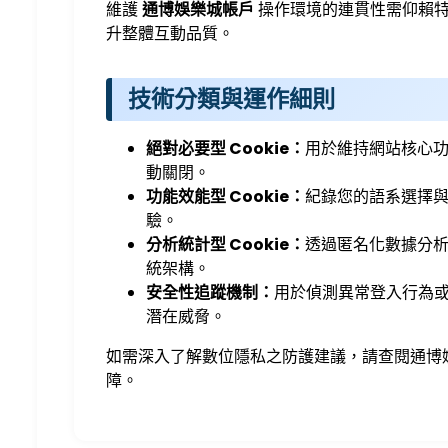
維護
通博娛樂城帳戶
操作環境的連貫性需仰賴特定
升整體互動品質。
技術分類與運作細則
絕對必要型 Cookie：
用於維持網站核心
動關閉。
功能效能型 Cookie：
紀錄您的語系選擇
驗。
分析統計型 Cookie：
透過匿名化數據分
統架構。
安全性追蹤機制：
用於偵測異常登入行為或防
潛在威脅。
如需深入了解數位隱私之防護建議，請查閱通博
障。