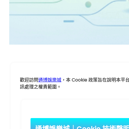
歡迎訪問
通博娛樂城
，本 Cookie 政策旨在說明
訊處理之權責範圍。
通博娛樂城｜Cookie 技術聲