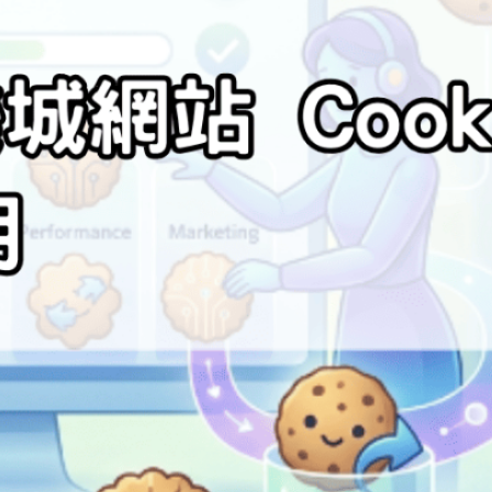
森巴軍團大戰藍武士！亞洲奇蹟能否掀翻奪冠
熱門？
作者: admin
2026 年 6 月 29 日