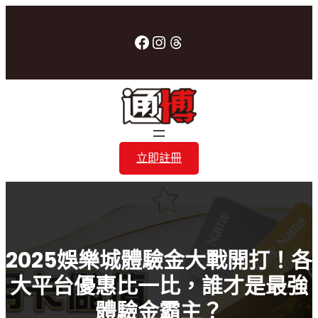
跳
至
Facebook
Instagram
Threads
主
要
內
容
立即註冊
2025娛樂城體驗金大戰開打！各
大平台優惠比一比，誰才是最強
體驗金霸主？