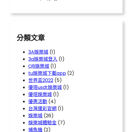
分類文章
3A娛樂城
(1)
3a娛樂城登入
(1)
Q8娛樂城
(1)
tu娛樂城下載app
(2)
世界盃2022
(5)
優塔usdt娛樂城
(1)
優塔娛樂城
(1)
優惠活動
(4)
台灣運彩官網
(1)
娛樂城
(26)
娛樂城體驗金
(7)
捕魚機
(2)