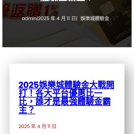
admin
|
2025 年 4 月 11 日
|
娛樂城體驗金
2025娛樂城體驗金大戰開
打！各大平台優惠比一
比，誰才是最強體驗金霸
主？
2025 年 4 月 11 日