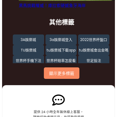
黑馬挑戰權威！庫拉索硬撼象牙海岸
其他標籤
3A娛樂城
3a娛樂城登入
2022世界杯盤口
TU娛樂城
tu娛樂城下載app
tu娛樂城會出金嗎
世界杯手機下注
世界杯賠率怎麼看
世足投注
任你博
優塔usdt娛樂城
優塔娛樂城
顯示更多標籤
優塔娛樂城體驗金
優塔線上娛樂城
卡利娛樂
娛樂城
娛樂城體驗金
娛樂城體驗金500
娛樂城體驗金666
最新娛樂城體驗金
足球投注
提供 24 小時全年無休線上客服，
通博
通博娛樂城
通博娛樂城評價