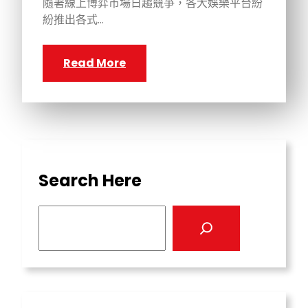
隨著線上博弈市場日趨競爭，各大娛樂平台紛
紛推出各式…
Read More
Search Here
S
e
a
r
c
h