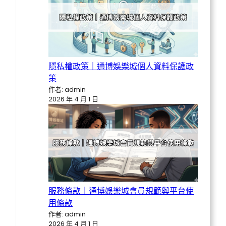
隱私權政策｜通博娛樂城個人資料保護政
策
作者: admin
2026 年 4 月 1 日
服務條款｜通博娛樂城會員規範與平台使
用條款
作者: admin
2026 年 4 月 1 日