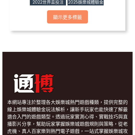
2022世界盃投注
2025娛樂城體驗金
cash88娛樂城
ku娛樂
顯示更多標籤
Q8娛樂城
TU娛樂城
tu娛樂城下載app
tu娛樂城會出金嗎
世界杯手機下注
世界杯賠率怎麼看
世界盃2022
世足
世足投注
世足運彩預測
九州娛樂app
九州現金版
任你博
優塔usdt娛樂城
本網站專注於整理各大娛樂城熱門遊戲種類，提供完整的
線上娛樂城體驗金玩法解析，讓新手玩家也能快速了解最
優塔娛樂城
優塔娛樂城體驗金
適合入門的遊戲類型。透過玩家實測心得、實戰技巧與直
優塔線上娛樂城
卡利娛樂
播影片分享，幫助玩家掌握娛樂城遊戲規則與策略，從老
虎機、真人百家樂到熱門電子遊戲，一站式掌握娛樂城攻
台灣運彩官網
娛樂城