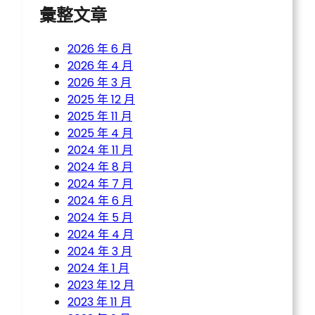
彙整文章
2026 年 6 月
2026 年 4 月
2026 年 3 月
2025 年 12 月
2025 年 11 月
2025 年 4 月
2024 年 11 月
2024 年 8 月
2024 年 7 月
2024 年 6 月
2024 年 5 月
2024 年 4 月
2024 年 3 月
2024 年 1 月
2023 年 12 月
2023 年 11 月