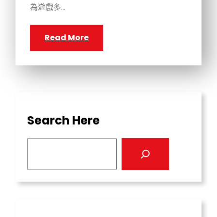
為遊戲多…
Read More
Search Here
S
e
a
r
c
h