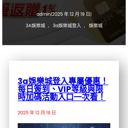
admin
|
2025 年 12 月 19 日
|
3A娛樂城
, 
3a娛樂城登入
, 
娛樂城
3a娛樂城登入專屬優惠！
每日簽到、VIP等級與限
時加碼活動入口一次看！
2025 年 12 月 19 日