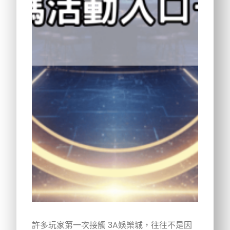
許多玩家第一次接觸 3A娛樂城，往往不是因