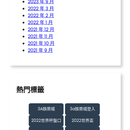
2023 年 9 月
2022 年 3 月
2022 年 2 月
2022 年 1 月
2021 年 12 月
2021 年 11 月
2021 年 10 月
2021 年 9 月
熱門標籤
3A娛樂城
3a娛樂城登入
2022世界杯盤口
2022世界盃