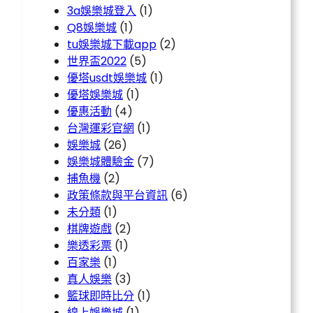
3a娛樂城登入
(1)
Q8娛樂城
(1)
tu娛樂城下載app
(2)
世界盃2022
(5)
優塔usdt娛樂城
(1)
優塔娛樂城
(1)
優惠活動
(4)
台灣運彩官網
(1)
娛樂城
(26)
娛樂城體驗金
(7)
捕魚機
(2)
政策條款與平台資訊
(6)
未分類
(1)
棋牌遊戲
(2)
樂透彩票
(1)
百家樂
(1)
真人娛樂
(3)
籃球即時比分
(1)
線上娛樂城
(1)