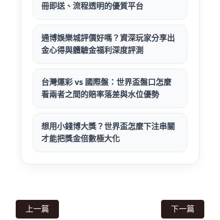
冊即送、流程透明的優質平台
通博娛樂城評價好嗎？資深玩家分享出
金心得與體驗金福利深度評測
台灣運彩 vs 國際盤：世界盃盤口怎麼
看兩者之間的賠率落差與水位優勢
想用小錢博大獎？世界盃怎麼下注串關
才能把獎金倍數極大化
上一篇
下一篇