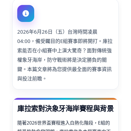
2026年6月26日（五）台灣時間凌晨
04:00，備受矚目的E組賽事即將開打。庫拉
索能否在小組賽中上演大驚奇？面對傳統強
權象牙海岸，防守戰術將是決定勝負的關
鍵。本篇文章將為您提供最全面的賽事資訊
與投注前瞻。
庫拉索對決象牙海岸賽程與背景
隨著2026世界盃賽程進入白熱化階段，E組的