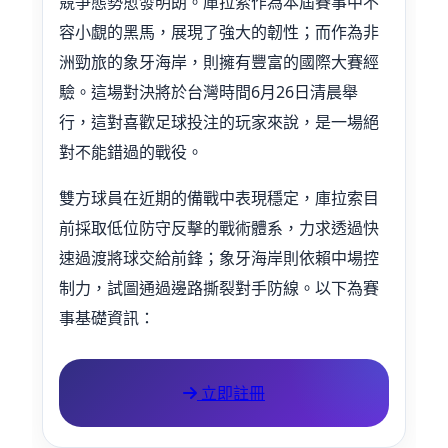
競爭態勢愈發明朗。庫拉索作為本屆賽事中不
容小覷的黑馬，展現了強大的韌性；而作為非
洲勁旅的象牙海岸，則擁有豐富的國際大賽經
驗。這場對決將於台灣時間6月26日清晨舉
行，這對喜歡足球投注的玩家來說，是一場絕
對不能錯過的戰役。
雙方球員在近期的備戰中表現穩定，庫拉索目
前採取低位防守反擊的戰術體系，力求透過快
速過渡將球交給前鋒；象牙海岸則依賴中場控
制力，試圖通過邊路撕裂對手防線。以下為賽
事基礎資訊：
立即註冊