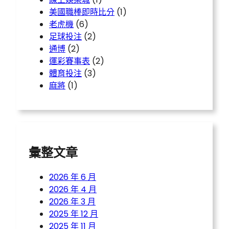
美國職棒即時比分
(1)
老虎機
(6)
足球投注
(2)
通博
(2)
運彩賽事表
(2)
體育投注
(3)
麻將
(1)
彙整文章
2026 年 6 月
2026 年 4 月
2026 年 3 月
2025 年 12 月
2025 年 11 月