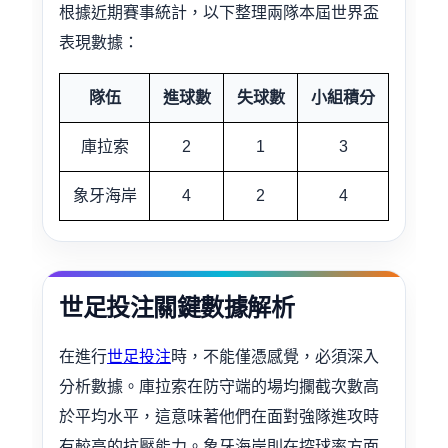
根據近期賽事統計，以下整理兩隊本屆世界盃
表現數據：
隊伍
進球數
失球數
小組積分
庫拉索
2
1
3
象牙海岸
4
2
4
世足投注關鍵數據解析
在進行
世足投注
時，不能僅憑感覺，必須深入
分析數據。庫拉索在防守端的場均攔截次數高
於平均水平，這意味著他們在面對強隊進攻時
有較高的抗壓能力。象牙海岸則在控球率方面